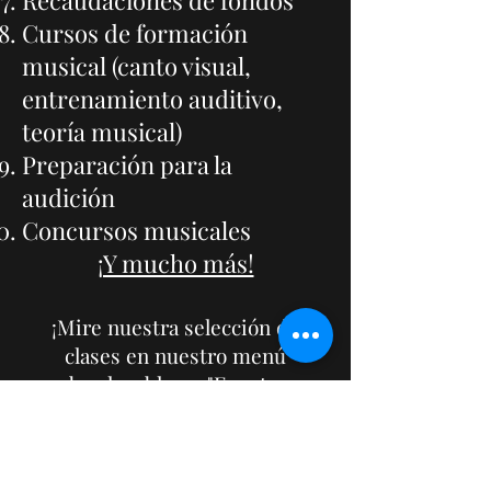
Recaudaciones de fondos
Cursos de formación
musical (canto visual,
entrenamiento auditivo,
teoría musical)
Preparación para la
audición
Concursos musicales
¡Y mucho más!
¡Mire nuestra selección de
clases en nuestro menú
desplegable en "Eventos
musicales únicos" para ver en
qué puede inscribirse AHORA!
Llámanos ante cualquier duda o